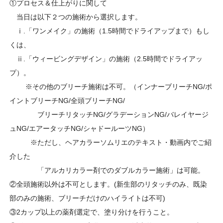
①プロセス＆仕上がりに関して
当日は以下２つの施術から選択します。
ⅰ.「ワンメイク」の施術（1.5時間でドライアップまで）もし
くは、
ⅱ.「ウィービングデザイン」の施術（2.5時間でドライアッ
プ）。
※その他のブリーチ施術は不可。（インナーブリーチNG/ポ
イントブリーチNG/全頭ブリーチNG/
ブリーチリタッチNG/グラデーションNG/バレイヤージ
ュNG/エアータッチNG/シャドールーツNG）
※ただし、ヘアカラーソムリエのテキスト・動画内でご紹
介した
「アルカリカラー剤でのダブルカラー施術」は可能。
②全頭施術以外は不可とします。(新生部のリタッチのみ、既染
部のみの施術、ブリーチだけのハイライトは不可)
③2カップ以上の薬剤選定で、塗り分けを行うこと。