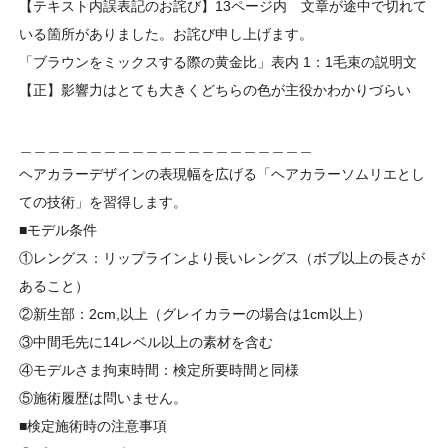
【テキスト内誤表記のお詫び】13ページ内 文章が途中で切れて
いる箇所がありました。お詫び申し上げます。
「ブラウンをミックスする際の黄金比」表内 1：1毛束の説明文
【正】影響力はとても大きくどちらの色が主役かわかりづらい
＿＿＿＿＿＿＿＿＿＿＿＿＿＿＿＿＿＿＿＿＿
ヘアカラーデザインの表現幅を広げる「ヘアカラーソムリエとし
ての技術」を習得します。
■モデル条件
①レングス：リップラインより長いレングス（ボブ以上の長さが
あること）
②新生部：2cm,以上（グレイカラーの場合は1cm以上）
③中間毛先に14レベル以上の素材を含む
④モデルさま拘束時間：検定所要時間と同様
⑤施術履歴は問いません。
■検定施術時の注意事項