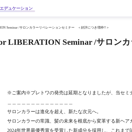
エデュケーション
BERATION Seminar /サロンカラーリベレーションセミナー ＜好評につき増枠!!＞
olor LIBERATION Seminar
※ご案内※プレトワの発売は延期となりましたが、当セミ
＿＿＿＿＿＿＿＿＿＿＿＿＿＿
サロンカラーは進化を超え、新たな次元へ。
サロンカラーの常識、髪の未来を根底から変革する新ヘア
2024年世界最優秀賞を受賞した新成分を採用し、これま