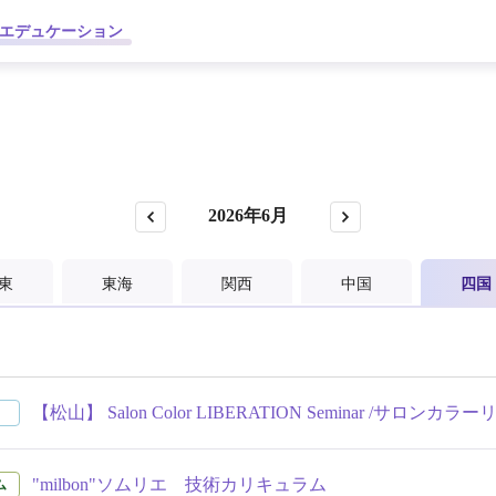
エデュケーション
2026年6月
東
東海
関西
中国
四国
【松山】 Salon Color LIBERATION Seminar /サロ
"milbon"ソムリエ 技術カリキュラム
ム